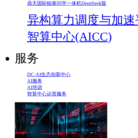
鼎天国际鲲泰问学一体机DeepSeek版
异构算力调度与加速
智算中心(AICC)
服务
DC·AI生态创新中心
AI服务
AI培训
智算中心运营服务