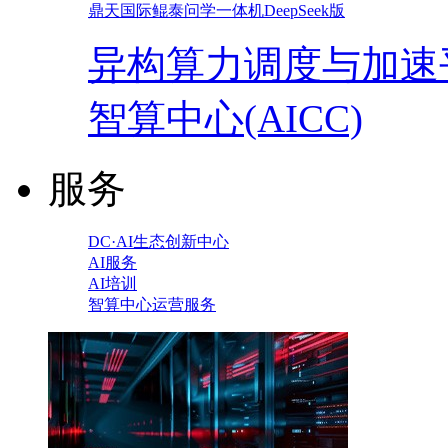
鼎天国际鲲泰问学一体机DeepSeek版
异构算力调度与加速
智算中心(AICC)
服务
DC·AI生态创新中心
AI服务
AI培训
智算中心运营服务