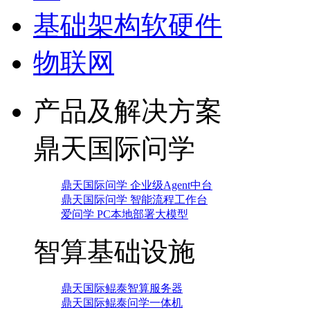
基础架构软硬件
物联网
产品及解决方案
鼎天国际问学
鼎天国际问学 企业级Agent中台
鼎天国际问学 智能流程工作台
爱问学 PC本地部署大模型
智算基础设施
鼎天国际鲲泰智算服务器
鼎天国际鲲泰问学一体机