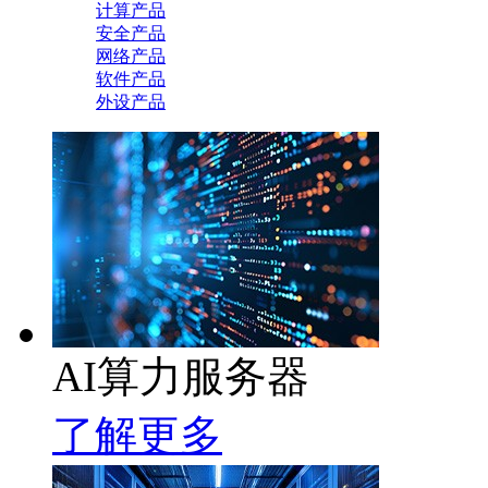
计算产品
安全产品
网络产品
软件产品
外设产品
AI算力服务器
了解更多