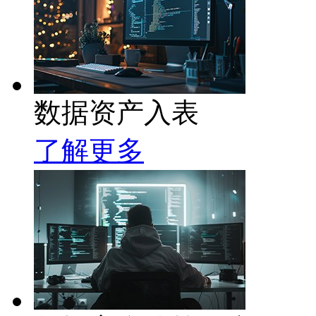
数据资产入表
了解更多