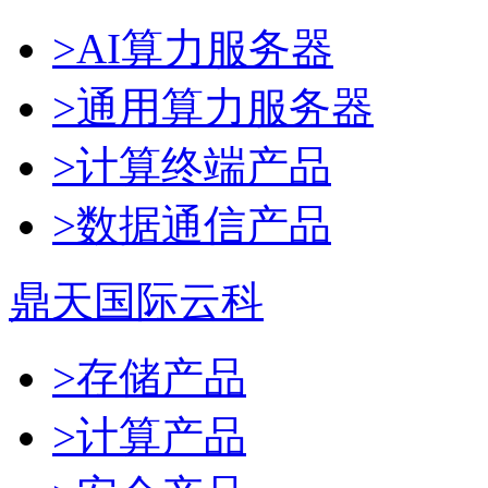
>AI算力服务器
>通用算力服务器
>计算终端产品
>数据通信产品
鼎天国际云科
>存储产品
>计算产品