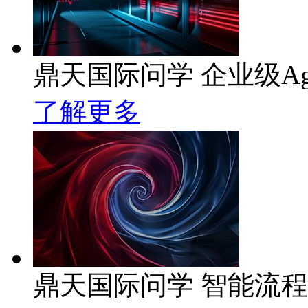
鼎天国际问学 企业级Ag
了解更多
鼎天国际问学 智能流