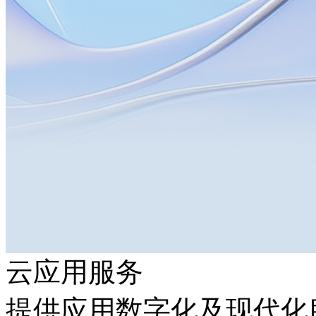
云应用服务
提供应用数字化及现代化