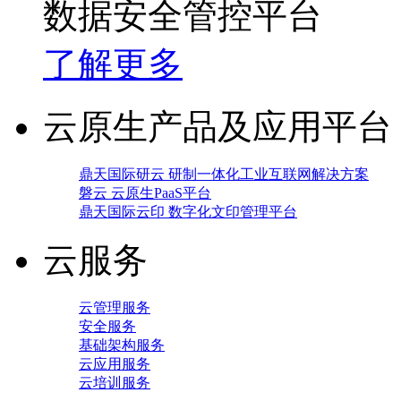
数据安全管控平台
了解更多
云原生产品及应用平台
鼎天国际研云 研制一体化工业互联网解决方案
磐云 云原生PaaS平台
鼎天国际云印 数字化文印管理平台
云服务
云管理服务
安全服务
基础架构服务
云应用服务
云培训服务