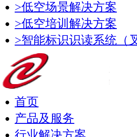
>低空场景解决方案
>低空培训解决方案
>智能标识识读系统（
首页
产品及服务
行业解决方案