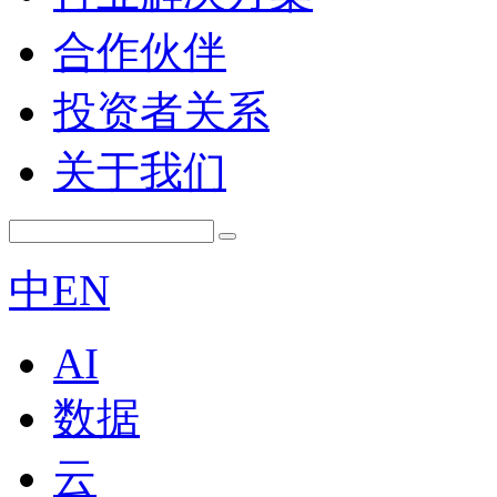
合作伙伴
投资者关系
关于我们
中
EN
AI
数据
云