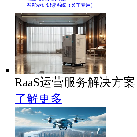
智能标识识读系统（叉车专用）
RaaS运营服务解决方案
了解更多