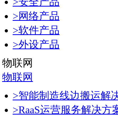
>安全产品
>网络产品
>软件产品
>外设产品
物联网
物联网
>智能制造线边搬运解
>RaaS运营服务解决方