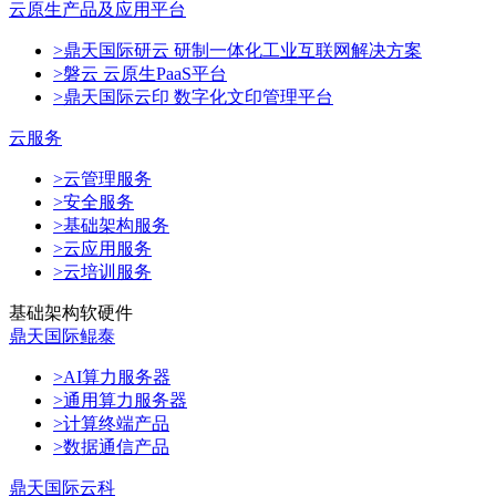
云原生产品及应用平台
>鼎天国际研云 研制一体化工业互联网解决方案
>磐云 云原生PaaS平台
>鼎天国际云印 数字化文印管理平台
云服务
>云管理服务
>安全服务
>基础架构服务
>云应用服务
>云培训服务
基础架构软硬件
鼎天国际鲲泰
>AI算力服务器
>通用算力服务器
>计算终端产品
>数据通信产品
鼎天国际云科