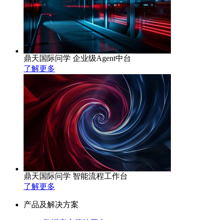
鼎天国际问学 企业级Agent中台
了解更多
鼎天国际问学 智能流程工作台
了解更多
产品及解决方案