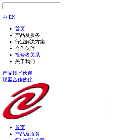
中
EN
首页
产品及服务
行业解决方案
合作伙伴
投资者关系
关于我们
产品技术伙伴
联盟合作伙伴
首页
产品及服务