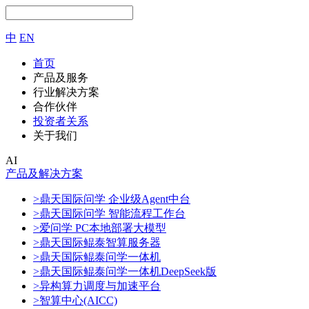
中
EN
首页
产品及服务
行业解决方案
合作伙伴
投资者关系
关于我们
AI
产品及解决方案
>鼎天国际问学 企业级Agent中台
>鼎天国际问学 智能流程工作台
>爱问学 PC本地部署大模型
>鼎天国际鲲泰智算服务器
>鼎天国际鲲泰问学一体机
>鼎天国际鲲泰问学一体机DeepSeek版
>异构算力调度与加速平台
>智算中心(AICC)