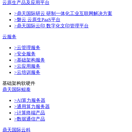
云原生产品及应用平台
>鼎天国际研云 研制一体化工业互联网解决方案
>磐云 云原生PaaS平台
>鼎天国际云印 数字化文印管理平台
云服务
>云管理服务
>安全服务
>基础架构服务
>云应用服务
>云培训服务
基础架构软硬件
鼎天国际鲲泰
>AI算力服务器
>通用算力服务器
>计算终端产品
>数据通信产品
鼎天国际云科