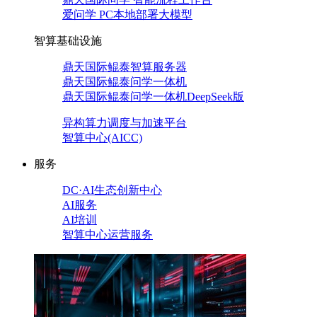
爱问学 PC本地部署大模型
智算基础设施
鼎天国际鲲泰智算服务器
鼎天国际鲲泰问学一体机
鼎天国际鲲泰问学一体机DeepSeek版
异构算力调度与加速平台
智算中心(AICC)
服务
DC·AI生态创新中心
AI服务
AI培训
智算中心运营服务