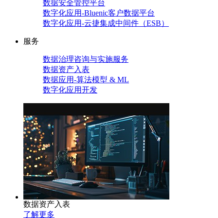
数据安全管控平台
数字化应用-Bluenic客户数据平台
数字化应用-云捷集成中间件（ESB）
服务
数据治理咨询与实施服务
数据资产入表
数据应用-算法模型 & ML
数字化应用开发
数据资产入表
了解更多