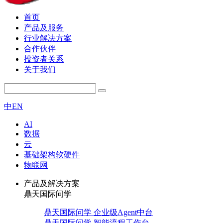
首页
产品及服务
行业解决方案
合作伙伴
投资者关系
关于我们
中
EN
AI
数据
云
基础架构软硬件
物联网
产品及解决方案
鼎天国际问学
鼎天国际问学 企业级Agent中台
鼎天国际问学 智能流程工作台