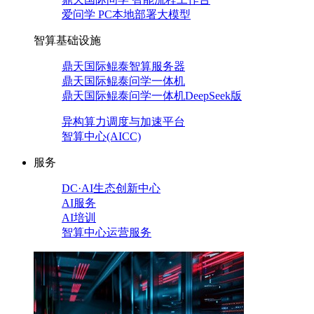
爱问学 PC本地部署大模型
智算基础设施
鼎天国际鲲泰智算服务器
鼎天国际鲲泰问学一体机
鼎天国际鲲泰问学一体机DeepSeek版
异构算力调度与加速平台
智算中心(AICC)
服务
DC·AI生态创新中心
AI服务
AI培训
智算中心运营服务