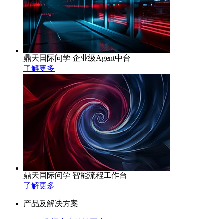
鼎天国际问学 企业级Agent中台
了解更多
鼎天国际问学 智能流程工作台
了解更多
产品及解决方案