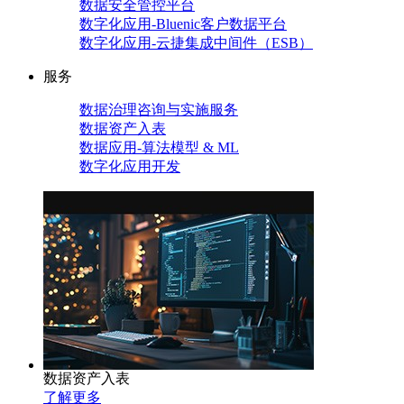
数据安全管控平台
数字化应用-Bluenic客户数据平台
数字化应用-云捷集成中间件（ESB）
服务
数据治理咨询与实施服务
数据资产入表
数据应用-算法模型 & ML
数字化应用开发
数据资产入表
了解更多